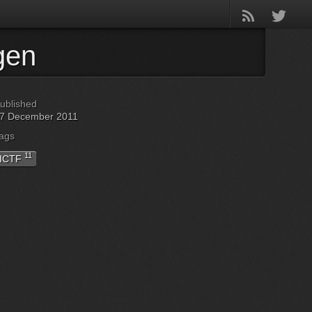
gen
ublished
7 December 2011
ags
11
ICTF