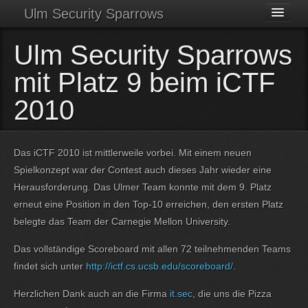
Ulm Security Sparrows
Archive
Ulm Security Sparrows
Pages
mit Platz 9 beim iCTF
Tags
2010
About
Das iCTF 2010 ist mittlerweile vorbei. Mit einem neuen
Contact
Spielkonzept war der Contest auch dieses Jahr wieder eine
Herausforderung. Das Ulmer Team konnte mit dem 9. Platz
erneut eine Position in den Top-10 erreichen, den ersten Platz
belegte das Team der Carnegie Mellon University.
Das vollständige Scoreboard mit allen 72 teilnehmenden Teams
findet sich unter
http://ictf.cs.ucsb.edu/scoreboard/
.
Herzlichen Dank auch an die Firma
it.sec
, die uns die Pizza